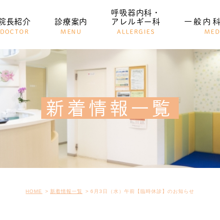
呼吸器内科・
院長紹介
診療案内
アレルギー科
一般内
DOCTOR
MENU
ALLERGIES
MED
一般内科
小児科
新着情報一覧
HOME
新着情報一覧
6月3日（水）午前【臨時休診】のお知らせ