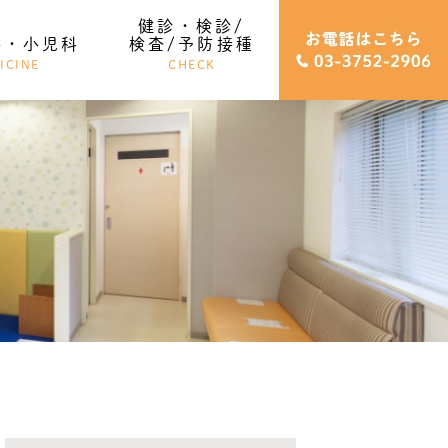
健診・検診/
科・小児科
検査/予防接種
ICINE
CHECK
健診・検診/検査
予防接種