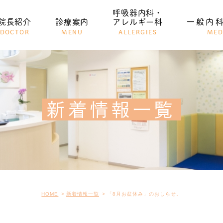
呼吸器内科・
院長紹介
診療案内
アレルギー科
一般内
DOCTOR
MENU
ALLERGIES
MED
一般内科
小児科
新着情報一覧
HOME
新着情報一覧
「8月お盆休み」のおしらせ。