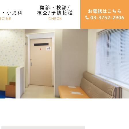
健診・検診/
科・小児科
検査/予防接種
ICINE
CHECK
健診・検診/検査
予防接種