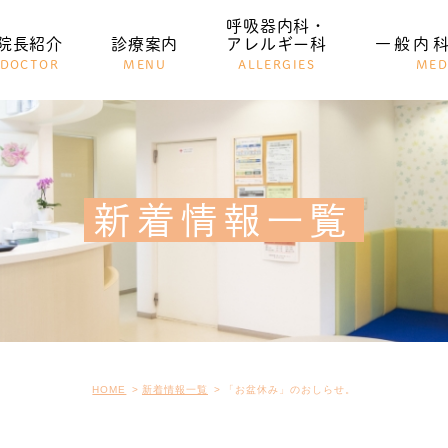
呼吸器内科・
院長紹介
診療案内
アレルギー科
一般内
DOCTOR
MENU
ALLERGIES
MED
一般内科
小児科
新着情報一覧
HOME
新着情報一覧
「お盆休み」のおしらせ。