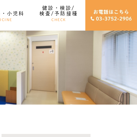
健診・検診/
科・小児科
検査/予防接種
ICINE
CHECK
健診・検診/検査
予防接種